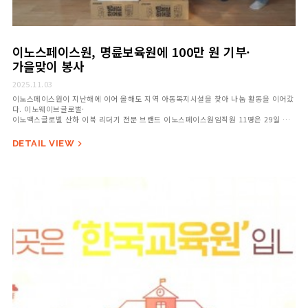
이노스페이스원, 명륜보육원에 100만 원 기부·
가을맞이 봉사
2025.11.03
이노스페이스원이 지난해에 이어 올해도 지역 아동복지시설을 찾아 나눔 활동을 이어갔
다. 이노웨이브글로벌·
이노맥스글로벌 산하 이북 리더기 전문 브랜드 이노스페이스원임직원 11명은 29일 경
기도 의왕시 명륜보육원을 방문해 100만 원을 기부하고 가을맞이 봉사활동을 진행했다.
&nbs…
DETAIL VIEW
