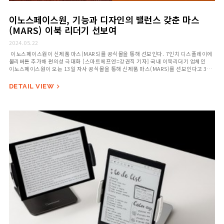
이노스페이스원, 기능과 디자인의 밸런스 갖춘 마스
(MARS) 이북 리더기 선보여
2024.05.22
이노스페이스원이 신제품 마스(MARS)를 공식몰을 통해 선보인다. 7인치 디스플레이에
물리버튼 추가해 편의성 극대화 [스마트에프엔=강권직 기자] 국내 이북리더기 업체인
이노스페이스원이 오는 13일 자사 공식몰을 통해 신제품 마스(MARS)를 선보인다고 3일
밝혔다. 신제품 마스는 고성능 쿼드 코어 CPU와 4GB의 램(RAM)으로 속도를 높이고,
64GB의 넉넉한 저장공간과 최대 32GB의 추가 공간을 확보할 수 있는 확장슬롯도 보유해
DETAIL VIEW

용량의 압박으로부터 비교적 자유롭다. 화이트 단일 …