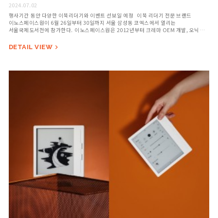
2024.07.02
행사기간 동안 다양한 이북리더기와 이벤트 선보일 예정 이북 리더기 전문 브랜드
이노스페이스원이 6월 26일부터 30일까지 서울 삼성동 코엑스에서 열리는
서울국제도서전에 참가한다. 이노스페이스원은 2012년부터 크레마 OEM 개발, 오닉스
BOOX 독점 유통 등의 굵직한 경력을 이어온 이노맥스글로벌이 2019년 설립한
브랜드로, 2022년부터는 자체 이북 리더기를 제작해 현재까지 루나(LUNA), 루나
DETAIL VIEW

X(LUNA X), 마스10(MARS10), 마스(MARS)를 출시해왔다. &…