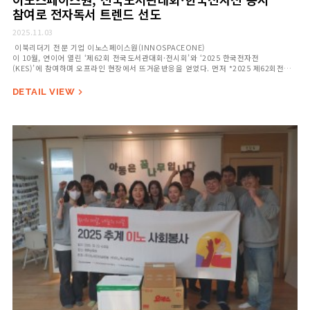
참여로 전자독서 트렌드 선도
2025.11.03
이북리더기 전문 기업 이노스페이스원(INNOSPACEONE)
이 10월, 연이어 열린 ‘제62회 전국도서관대회·전시회’와 ‘2025 한국전자전
(KES)’에 참여하며 오프라인 현장에서 뜨거운반응을 얻었다. 먼저 *2025 제62회전국
도서관대회·전시회’는10월 22일(수)부터 24일(금)
까지 수원컨벤션센터에서 개최됐다.‘지식을&nbs…
DETAIL VIEW
