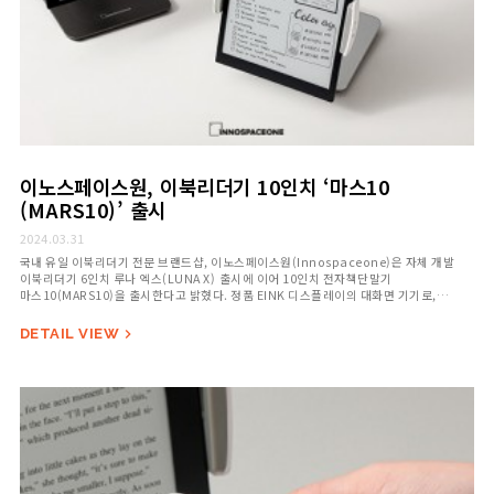
이노스페이스원, 이북리더기 10인치 ‘마스10
(MARS10)’ 출시
2024.03.31
국내 유일 이북리더기 전문 브랜드샵, 이노스페이스원(Innospaceone)은 자체 개발
이북리더기 6인치 루나 엑스(LUNA X) 출시에 이어 10인치 전자책단말기
마스10(MARS10)을 출시한다고 밝혔다. 정품 EINK 디스플레이의 대화면 기기로,
전용 스타일러스 펜, 내장 스피커를 기본으로 탑재하여 eBook 단말기의 활용성에 중점을
뒀다. 신제품 마스10(MARS10)은 e-ink Carta 대화면 스크린으로 200PPI의 선명한
DETAIL VIEW

해상도를 제공한다. 종이 질감 그대로 ‘읽기, …