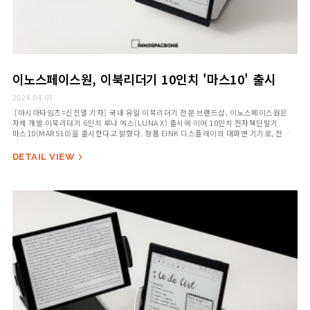
이노스페이스원, 이북리더기 10인치 '마스10' 출시
2024.04.03
[아시아타임즈=신진열 기자] 국내 유일 이북리더기 전문 브랜드샵, 이노스페이스원은
자체 개발 이북리더기 6인치 루나 엑스(LUNA X) 출시에 이어 10인치 전자책단말기
마스10(MARS10)을 출시한다고 밝혔다. 정품 EINK 디스플레이의 대화면 기기로, 전용
스타일러스 펜, 내장 스피커를 기본으로 탑재해 이북 단말기의 활용성에 중점을
뒀다. 신제품 마스10은 e-ink Carta 대화면 스크린으로 200PPI의 선명한 해상도를
DETAIL VIEW

제공한다. 종이 질감 그대로 ‘읽기, 듣기. 쓰기’의 기능으로 이북 단말기…