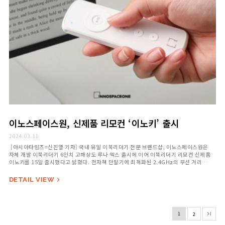
이노스페이스원, 신제품 리모컨 ‘이노키’ 출시
2024.03.11
[아시아타임즈=신진열 기자] 국내 유일 이북리더기 전문 브랜드샵, 이노스페이스원은
자체 개발 이북리더기 6인치 고해상도 루나 엑스 출시에 이어 이북리더기 리모컨 신제품
이노키를 15일 출시했다고 밝혔다. 전자책 단말기에 최적화된 2.4GHz의 무선 거리
지원으로 독서 몰입감을 더욱 높여줄 수 있는 제품으로 다양한 스페이스 단말기 시리즈와
호환되어 단순한 기능으로 맞춤 제작됐다. 신제품 이노키는 페이지 넘김, 프론트 라이트
DETAIL VIEW

조절과 리프레쉬 제어 등을 리모컨으로 손쉽게 변경할 수 있다. TTS, 오디오북, …

1
2