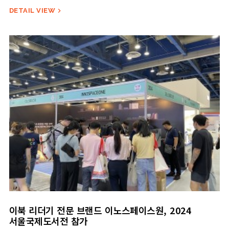
코엑스에서 개최된 <2024 한국디스플레이산업 전시회>에서 자사 브랜드 제품을
선보였다. 이노스페이스원은 글로벌 전자잉크 디스플레이 시장의 세계 1위 기업 이잉크
DETAIL VIEW

홀딩스(E-Ink Holdings) 사의 전시 부스에서 당사의 기술이 제품에 적용된 대…
이북 리더기 전문 브랜드 이노스페이스원, 2024
서울국제도서전 참가