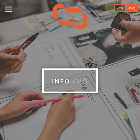

KOR
FAQ
INFO
IWG