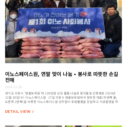
이노스페이스원, 연말 맞이 나눔 • 봉사로 따뜻한 손길
전해
2024.12.18
경기도 의왕시 '명륜보육원'에 100만원 상당 물품 나눔과 봉사활동 진행배포 2024년
12월 18일(수) 이노스페이스원 17일 의왕시 명륜보육원에서 정희창 대표(두번째 줄,
오른쪽 2번째)을 비롯한 이노스페이스원 임직원이 후원물품을 전달하고 기념촬영을 하고
있다. (사진 제공: 이노스페이스원) ㈜이노웨이브글로벌과 ㈜이노맥스글로벌 산하 이북
리더기 전문 브랜드 이노스페이스원의 임직원들이 2024년 연말을 맞아 사회 공헌활동에
DETAIL VIEW

나섰다. 지난 17일 경기도 의왕시에 위치한 아동…