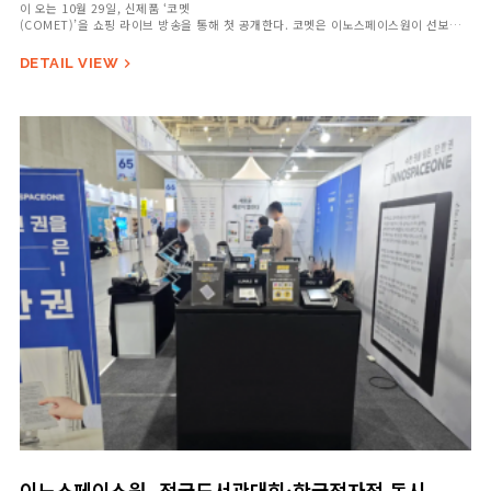
이 오는 10월 29일, 신제품 ‘코멧
(COMET)’을 쇼핑 라이브 방송을 통해 첫 공개한다. 코멧은 이노스페이스원이 선보이
는 첫 번째 바(Bar)
형 이북리더기로, 한 손에 쏙 들어오는 5.84인치 소형 모델이다. 이…
DETAIL VIEW

이노스페이스원, 전국도서관대회·한국전자전 동시