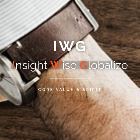
IWG
I
nsight
W
ise
G
lobalize
CORE VALUE & SPIRIT