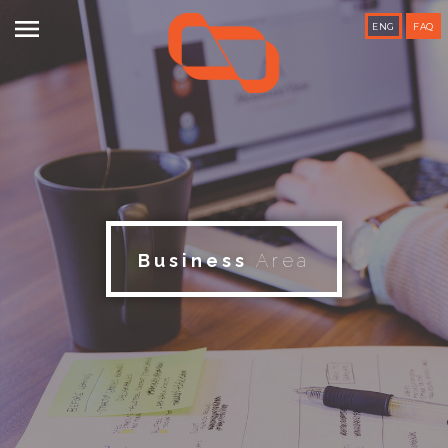

ENG
FAQ
Business
Area