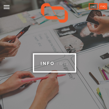

ENG
FAQ
INFO
IWG