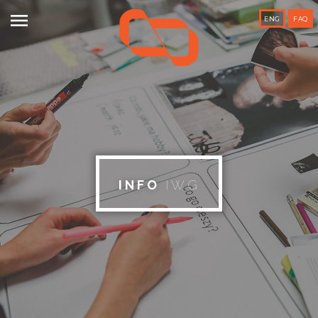

ENG
FAQ
INFO
IWG