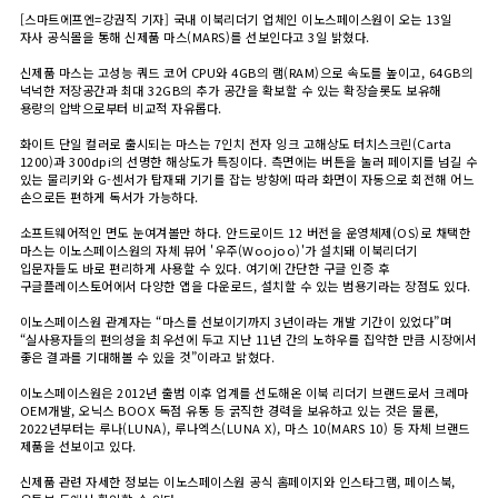
[스마트에프엔=강권직 기자] 국내 이북리더기 업체인 이노스페이스원이 오는 13일
자사 공식몰을 통해 신제품 마스(MARS)를 선보인다고 3일 밝혔다.
신제품 마스는 고성능 쿼드 코어 CPU와 4GB의 램(RAM)으로 속도를 높이고, 64GB의
넉넉한 저장공간과 최대 32GB의 추가 공간을 확보할 수 있는 확장슬롯도 보유해
용량의 압박으로부터 비교적 자유롭다.
화이트 단일 컬러로 출시되는 마스는 7인치 전자 잉크 고해상도 터치스크린(Carta
1200)과 300dpi의 선명한 해상도가 특징이다. 측면에는 버튼을 눌러 페이지를 넘길 수
있는 물리키와 G-센서가 탑재돼 기기를 잡는 방향에 따라 화면이 자동으로 회전해 어느
손으로든 편하게 독서가 가능하다.
소프트웨어적인 면도 눈여겨볼만 하다. 안드로이드 12 버전을 운영체제(OS)로 채택한
마스는 이노스페이스원의 자체 뷰어 '우주(Woojoo)'가 설치돼 이북리더기
입문자들도 바로 편리하게 사용할 수 있다. 여기에 간단한 구글 인증 후
구글플레이스토어에서 다양한 앱을 다운로드, 설치할 수 있는 범용기라는 장점도 있다.
이노스페이스원 관계자는 “마스를 선보이기까지 3년이라는 개발 기간이 있었다”며
“실사용자들의 편의성을 최우선에 두고 지난 11년 간의 노하우를 집약한 만큼 시장에서
좋은 결과를 기대해볼 수 있을 것”이라고 밝혔다.
이노스페이스원은 2012년 출범 이후 업계를 선도해온 이북 리더기 브랜드로서 크레마
OEM개발, 오닉스 BOOX 독점 유통 등 굵직한 경력을 보유하고 있는 것은 물론,
2022년부터는 루나(LUNA), 루나엑스(LUNA X), 마스 10(MARS 10) 등 자체 브랜드
제품을 선보이고 있다.
신제품 관련 자세한 정보는 이노스페이스원 공식 홈페이지와 인스타그램, 페이스북,