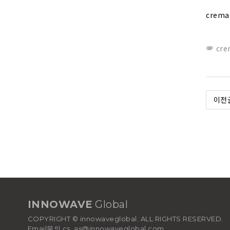
crema 
cre

이전
INNOWAVE
Global
COPYRIGHT © innowaveglobal. ALL RIGHTS RESERVED.
Email문의 cs_as@innowaveglobal.com