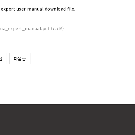
expert user manual download file.
ma_expert_manual.pdf (7.7M)
글
다음글