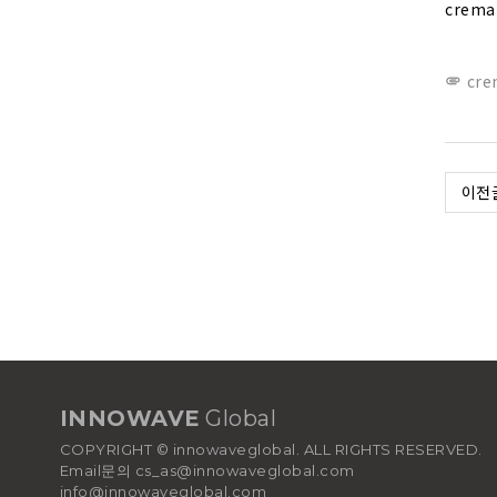
crema 
cre

이전
INNOWAVE
Global
COPYRIGHT © innowaveglobal. ALL RIGHTS RESERVED.
Email문의 cs_as@innowaveglobal.com
info@innowaveglobal.com