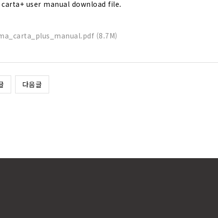
carta+ user manual download file.
ma_carta_plus_manual.pdf (8.7M)
글
다음글