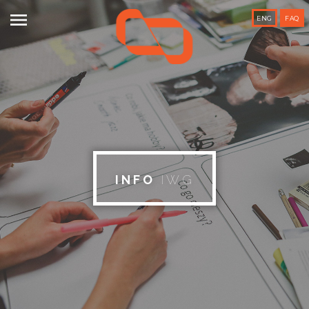

ENG
FAQ
INFO
IWG