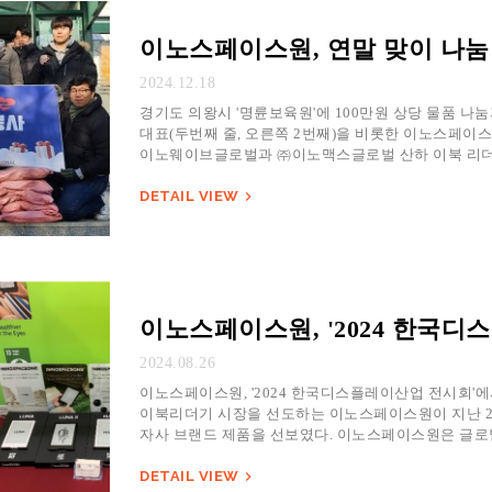
이노스페이스원, 연말 맞이 나눔 
2024.12.18
경기도 의왕시 '명륜보육원'에 100만원 상당 물품 나눔
대표(두번째 줄, 오른쪽 2번째)을 비롯한 이노스페이
이노웨이브글로벌과 ㈜이노맥스글로벌 산하 이북 리더기
17일 경기도 의왕시에 위치한 아동…
DETAIL VIEW

이노스페이스원, '2024 한국
2024.08.26
이노스페이스원, '2024 한국디스플레이산업 전시회'에서 
이북리더기 시장을 선도하는 이노스페이스원이 지난 20
자사 브랜드 제품을 선보였다. 이노스페이스원은 글로벌 전
당사의 기술이 제품에 적용된 대…
DETAIL VIEW
