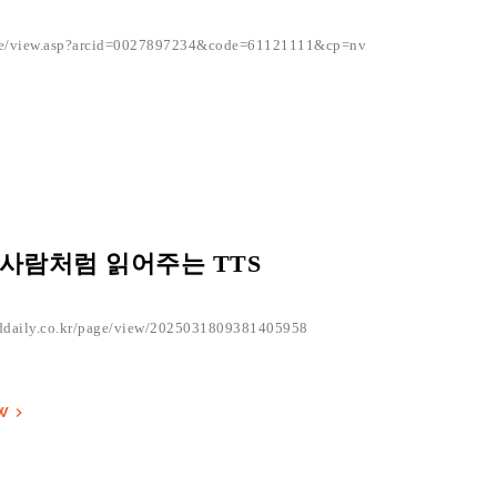
icle/view.asp?arcid=0027897234&code=61121111&cp=nv
 사람처럼 읽어주는 TTS
ddaily.co.kr/page/view/2025031809381405958
EW
