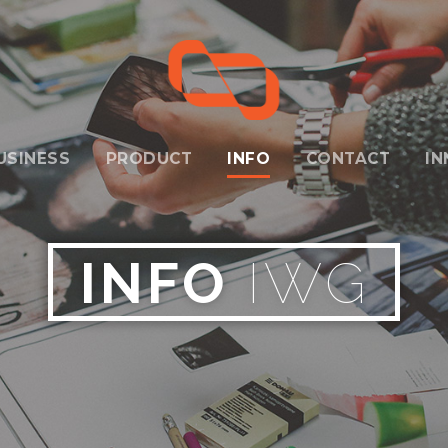
USINESS
PRODUCT
INFO
CONTACT
I
INFO
IWG