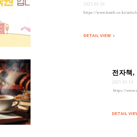
2025.03.26
https://www.kmib.co.kr/art
DETAIL VIEW

전자책,
2025.03.19
https://www.
DETAIL VI